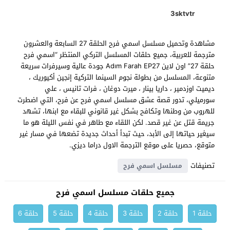
3sktvtr
مشاهدة وتحميل مسلسل اسمي فرح الحلقة 27 السابعة والعشرون
مترجمة للعربية، جميع حلقات المسلسل التركي المنتظر “اسمي فرح
حلقة 27” اون لاين Adım Farah EP27 جودة عالية وسيرفرات سريعة
متنوعة، المسلسل من بطولة نجوم السينما التركية إنجين أكيوريك ،
ديميت اوزدمير ، داريا بينار ، ميرت دوغان ، فرات تانيس ، علي
سورميلي، تدور قصة عشق مسلسل اسمي فرح عن فرح، التي اضطرت
للهروب من وطنها وتكافح بشكل غير قانوني للبقاء مع ابنها، تشهد
جريمة قتل عن غير قصد. لكن اللقاء مع طاهر في نفس الليلة هو ما
سيغير حياتها إلى الأبد، حيث تبدأ أحداث جديدة تضعها في مسار غير
متوقع، حصريا على موقع الترجمة الاول دراما ديزي.
تصنيفات
مسلسل اسمي فرح
جميع حلقات مسلسل اسمي فرح
حلقة 1
حلقة 2
حلقة 3
حلقة 4
حلقة 5
حلقة 6