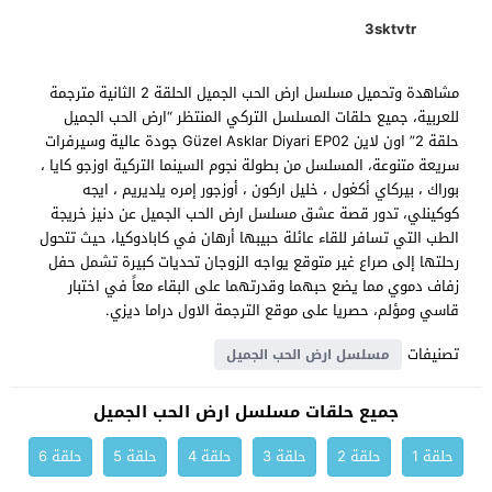
3sktvtr
مشاهدة وتحميل مسلسل ارض الحب الجميل الحلقة 2 الثانية مترجمة
للعربية، جميع حلقات المسلسل التركي المنتظر “ارض الحب الجميل
حلقة 2” اون لاين Güzel Asklar Diyari EP02 جودة عالية وسيرفرات
سريعة متنوعة، المسلسل من بطولة نجوم السينما التركية اوزجو كايا ،
بوراك ، بيركاي أكغول ، خليل اركون ، أوزجور إمره يلديريم ، ايجه
كوكينلي، تدور قصة عشق مسلسل ارض الحب الجميل عن دنيز خريجة
الطب التي تسافر للقاء عائلة حبيبها أرهان في كابادوكيا، حيث تتحول
رحلتها إلى صراع غير متوقع يواجه الزوجان تحديات كبيرة تشمل حفل
زفاف دموي مما يضع حبهما وقدرتهما على البقاء معاً في اختبار
قاسي ومؤلم، حصريا على موقع الترجمة الاول دراما ديزي.
تصنيفات
مسلسل ارض الحب الجميل
جميع حلقات مسلسل ارض الحب الجميل
حلقة 1
حلقة 2
حلقة 3
حلقة 4
حلقة 5
حلقة 6