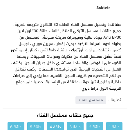
3sktvtr
مشاهدة وتحميل مسلسل الفناء الحلقة 30 الثلاثون مترجمة للعربية،
جميع حلقات المسلسل التركي المنتظر “الفناء حلقة 30” اون لاين
Avlu EP30 جودة عالية وسيرفرات سريعة متنوعة، المسلسل من
بطولة نجوم السينما التركية ديميت إفغار ، سيرين موراي ، نورسل
كوس ، تشاجداس أونور أوزتورك ، عائشة دامغاشي ، كينان إيس، تدور
قصة عشق مسلسل الفناء عن حكايات وصراعات السجينات، ويسلط
الضوء على الفوضى والفساد المستشري داخل جدران السجن. يكشف
العمل عن التحديات اليومية التي تواجهها السجينات، وكيف تتداخل
حياتهم الشخصية مع ظروف السجن القاسية، مما يؤدي إلى صراعات
داخلية وخارجية تبرز جوانب مختلفة من الإنسانية، حصريا على موقع
الترجمة الاول دراما ديزي.
تصنيفات
مسلسل الفناء
جميع حلقات مسلسل الفناء
حلقة 1
حلقة 2
حلقة 3
حلقة 4
حلقة 5
حلقة 6