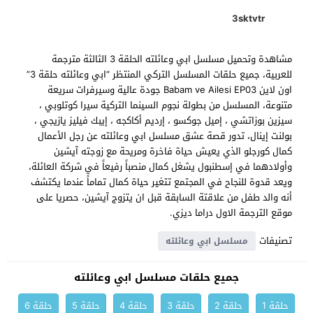
3sktvtr
مشاهدة وتحميل مسلسل ابي وعائلته الحلقة 3 الثالثة مترجمة
للعربية، جميع حلقات المسلسل التركي المنتظر “ابي وعائلته حلقة 3”
اون لاين Babam ve Ailesi EP03 جودة عالية وسيرفرات سريعة
متنوعة، المسلسل من بطولة نجوم السينما التركية سيرا كوتلوبي ،
سيزين بوزاتشي ، إميل جوكسو ، إرديم أكاكجه ، إيبك فيليز يازيجي ،
بولنت إينال، تدور قصة عشق مسلسل ابي وعائلته عن رجل الأعمال
كمال كورجلو الذي يعيش حياة فاخرة ومريحة مع زوجته آيشين
وأولادهما في إسطنبول يشغل كمال منصباً رفيعاً في شركة العائلة،
ويعد قدوة للنجاح في المجتمع تتغير حياة كمال تماماً عندما يكتشف
أنه والد طفل من علاقتة السابقة قبل ان يتزوج آيشين، حصريا على
موقع الترجمة الاول دراما ديزي.
تصنيفات
مسلسل ابي وعائلته
جميع حلقات مسلسل ابي وعائلته
حلقة 1
حلقة 2
حلقة 3
حلقة 4
حلقة 5
حلقة 6