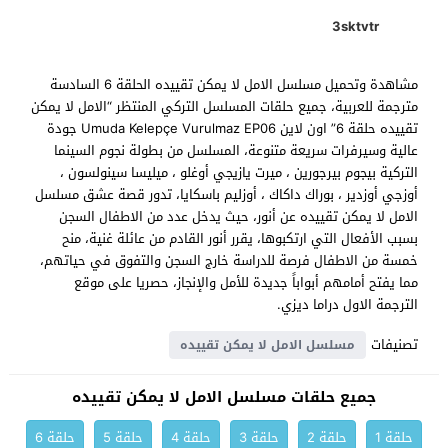
3sktvtr
مشاهدة وتحميل مسلسل الامل لا يمكن تقييده الحلقة 6 السادسة
مترجمة للعربية، جميع حلقات المسلسل التركي المنتظر “الامل لا يمكن
تقييده حلقة 6” اون لاين Umuda Kelepçe Vurulmaz EP06 جودة
عالية وسيرفرات سريعة متنوعة، المسلسل من بطولة نجوم السينما
التركية بيجوم بيرجورين ، ميرت يازيجي أوغلو ، ميليسا سينولسون ،
أوزجي أوزدير ، بوراك داكاك ، أوزليم باسكايا، تدور قصة عشق مسلسل
الامل لا يمكن تقييده عن أنور، حيث يدخل عدد من الاطفال السجن
بسبب الأفعال التي ارتكبوها، يقرر أنور القادم من عائلة غنية، منح
خمسة من الاطفال فرصة للدراسة خارج السجن والتفوق في حياتهم،
مما يفتح أمامهم أبواباً جديدة للأمل والإنجاز، حصريا على موقع
الترجمة الاول دراما ديزي.
تصنيفات
مسلسل الامل لا يمكن تقييده
جميع حلقات مسلسل الامل لا يمكن تقييده
حلقة 1
حلقة 2
حلقة 3
حلقة 4
حلقة 5
حلقة 6