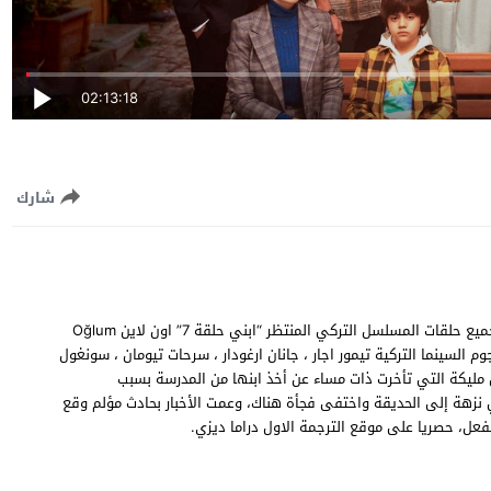
02:13:18
شارك
مشاهدة وتحميل مسلسل ابني الحلقة 7 السابعة مترجمة للعربية، جميع حلقات المسلسل التركي المنتظر “ابني حلقة 7” اون لاين Oğlum
م السينما التركية تيمور اجار ، جانان ارغودار ، سرحات تيومان ، سونغول
 مليكة التي تأخرت ذات مساء عن أخذ ابنها من المدرسة بسبب
 نزهة إلى الحديقة واختفى فجأة هناك، وعمت الأخبار بحادث مؤلم وقع
عل، حصريا على موقع الترجمة الاول دراما ديزي.