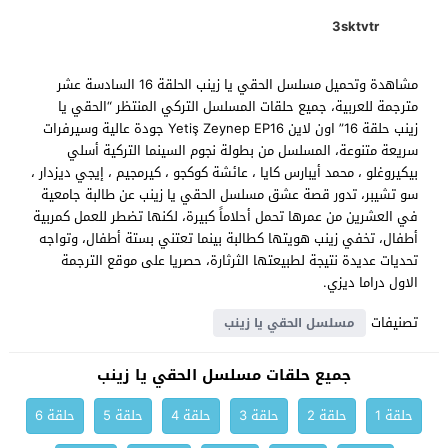
3sktvtr
مشاهدة وتحميل مسلسل الحقي يا زينب الحلقة 16 السادسة عشر
مترجمة للعربية، جميع حلقات المسلسل التركي المنتظر “الحقي يا
زينب حلقة 16” اون لاين Yetiş Zeynep EP16 جودة عالية وسيرفرات
سريعة متنوعة، المسلسل من بطولة نجوم السينما التركية أسلي
بيكيروغلو ، محمد أيبارس كايا ، عائشة كوكجو ، كيرمجيم ، إيجي ديزدار ،
سو تشيبر، تدور قصة عشق مسلسل الحقي يا زينب عن طالبة جامعية
في العشرين من عمرها تحمل أحلاماً كبيرة، لكنها تضطر للعمل كمربية
أطفال، تخفي زينب هويتها كطالبة بينما تعتني بستة أطفال، وتواجه
تحديات عديدة نتيجة لطبيعتها الثرثارة، حصريا على موقع الترجمة
الاول دراما ديزي.
تصنيفات
مسلسل الحقي يا زينب
جميع حلقات مسلسل الحقي يا زينب
حلقة 1
حلقة 2
حلقة 3
حلقة 4
حلقة 5
حلقة 6