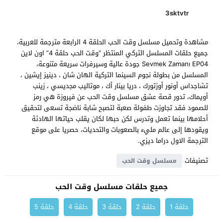
3sktvtr
مشاهدة وتحميل مسلسل وقت الحب الحلقة 4 الرابعة مترجمة للعربية،
جميع حلقات المسلسل التركي المنتظر “وقت الحب حلقة 4” اون لاين
Sevmek Zamanı EP04 جودة عالية وسيرفرات سريعة متنوعة،
المسلسل من بطولة نجوم السينما التركية الهان شان ، دينيز إيشين ،
تشاجداس أونور أوزتورك ، دريا بينار أك ، موتاليب مجديسي ، زينب
أويماك، تدور قصة عشق مسلسل وقت الحب عن فيروزة هي رمز
للصمود فقد تجاوزت طفولة صعبة لتصبح شابة ناضجة تسعى لتحقيق
أحلامها بينما تعمل وتدرس لكن حبها لكان يقلب حياتها الهادئة
ويقودها إلى عالم مليء بالصعوبات والتحديات، حصريا على موقع
الترجمة الاول دراما ديزي.
تصنيفات
مسلسل وقت الحب
جميع حلقات مسلسل وقت الحب
حلقة 1
حلقة 2
حلقة 3
حلقة 4
حلقة 5