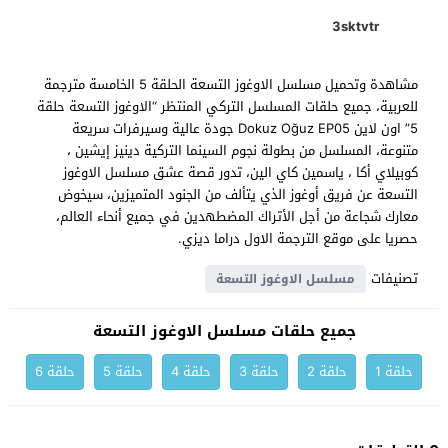
3sktvtr
مشاهدة وتحميل مسلسل الاوغوز التسعة الحلقة 5 الخامسة مترجمة
للعربية، جميع حلقات المسلسل التركي المنتظر “الاوغوز التسعة حلقة
5” اون لاين Dokuz Oğuz EP05 جودة عالية وسيرفرات سريعة
متنوعة، المسلسل من بطولة نجوم السينما التركية دينيز إيشين ،
كوبيلاي أكا ، ياسمين كاي الين، تدور قصة عشق مسلسل الاوغوز
التسعة عن فريق أوغوز الذي يتألف من الجنود المتميزين، سيخوض
معارك شجاعة من أجل الأتراك المضطهدين في جميع أنحاء العالم،
حصريا على موقع الترجمة الاول دراما ديزي.
تصنيفات
مسلسل الاوغوز التسعة
جميع حلقات مسلسل الاوغوز التسعة
حلقة 1
حلقة 2
حلقة 3
حلقة 4
حلقة 5
حلقة 6