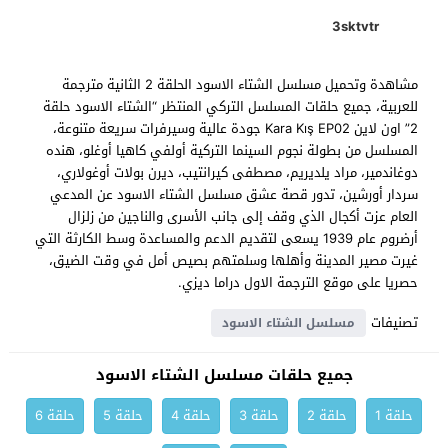
3sktvtr
مشاهدة وتحميل مسلسل الشتاء الاسود الحلقة 2 الثانية مترجمة
للعربية، جميع حلقات المسلسل التركي المنتظر “الشتاء الاسود حلقة
2” اون لاين Kara Kış EP02 جودة عالية وسيرفرات سريعة متنوعة،
المسلسل من بطولة نجوم السينما التركية أولفي كاهيا أوغلو، هنده
دوغاندمير، مراد يلديريم، مصطفى كيرانتيب، ديرن بولات أوغولاري،
سردار أورشين، تدور قصة عشق مسلسل الشتاء الاسود عن المدعي
العام عزت أكجال الذي وقف إلى جانب الأسرى والناجين من زلزال
أرضروم عام 1939 يسعى لتقديم الدعم والمساعدة وسط الكارثة التي
غيرت مصير المدينة وأهلها وسلمتهم بصيص أمل في وقت الضيق،
حصريا على موقع الترجمة الاول دراما ديزي.
تصنيفات
مسلسل الشتاء الاسود
جميع حلقات مسلسل الشتاء الاسود
حلقة 1
حلقة 2
حلقة 3
حلقة 4
حلقة 5
حلقة 6