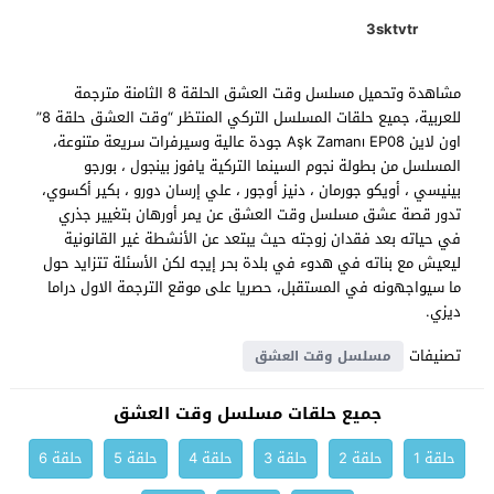
3sktvtr
مشاهدة وتحميل مسلسل وقت العشق الحلقة 8 الثامنة مترجمة
للعربية، جميع حلقات المسلسل التركي المنتظر “وقت العشق حلقة 8”
اون لاين Aşk Zamanı EP08 جودة عالية وسيرفرات سريعة متنوعة،
المسلسل من بطولة نجوم السينما التركية يافوز بينجول ، بورجو
بينيسي ، أويكو جورمان ، دنيز أوجور ، علي إرسان دورو ، بكير أكسوي،
تدور قصة عشق مسلسل وقت العشق عن يمر أورهان بتغيير جذري
في حياته بعد فقدان زوجته حيث يبتعد عن الأنشطة غير القانونية
ليعيش مع بناته في هدوء في بلدة بحر إيجه لكن الأسئلة تتزايد حول
ما سيواجهونه في المستقبل، حصريا على موقع الترجمة الاول دراما
ديزي.
تصنيفات
مسلسل وقت العشق
جميع حلقات مسلسل وقت العشق
حلقة 1
حلقة 2
حلقة 3
حلقة 4
حلقة 5
حلقة 6