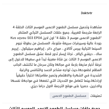
3sktvtr
مشاهدة وتحميل مسلسل الطموح الاعمى الموسم الثالث الحلقة 4
الرابعة مترجمة للعربية، جميع حلقات المسلسل التركي المنتظر
“الطموح الاعمى موسم 3 حلقة 4” اون لاين Kus uçusu S03 EP04
جودة عالية وسيرفرات سريعة متنوعة، المسلسل من بطولة نجوم
السينما التركية بيرس أكالاي ، ميراي دانر ، إبراهيم سيليكول ، إيريم
ساك ، ديفني كيالار ، نجاة إيسلر تدور قصة عشق مسلسل الطموح
الاعمى الموسم 3 الثالث عن فتاة معجبة تبدأ في سعيها للدخول إلى
غرفة أخبار مذيعة بارعة في مجالها ولكن سرعان ما تكتشف الجانب
المظلم لطموحها،حيث تواجه مشاعر الحسد والتنافس والرغبة
الشديدة في الشهرة والاهتمام وتصبح مغامرتها اختباراً حقيقياً
لإرادتها،بينما تتعامل مع التحديات التي تضعها في مواجهة نفسها
والاخرين، حصريا على موقع الترجمة الاول دراما ديزي.
تصنيفات
مسلسل الطموح الاعمى
جميع حلقات مسلسل الطموح الاعمى الموسم الثالث