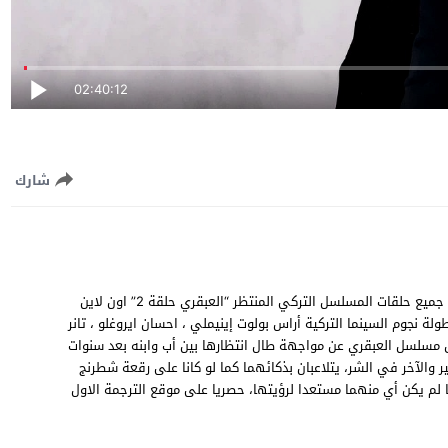
02:40:12
شارك
مشاهدة وتحميل مسلسل العبقري الحلقة 2 الثانية مترجمة للعربية، جميع حلقات المسلسل التركي المنتظر “العبقري حلقة 2” اون لاين
بطولة نجوم السينما التركية أراس بولوت إينيملي ، احسان ايروغلو ، تانر
شق مسلسل العبقري عن مواجهة طال انتظارها بين أب وابنه بعد سنوات
 والآخر في الشر، يتلاعبان بذكائهما كما لو كانا على رقعة شطرنج
م يكن أي منهما مستعدا لرؤيتها، حصريا على موقع الترجمة الاول