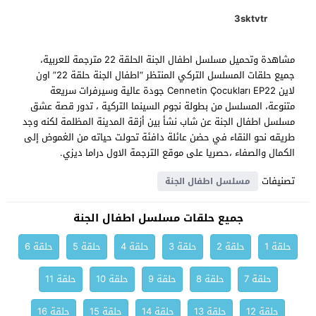
3sktvtr
مشاهدة وتحميل مسلسل اطفال الجنة الحلقة 22 مترجمة للعربية،
جميع حلقات المسلسل التركي المنتظر “اطفال الجنة حلقة 22” اون
لاين Cennetin Çocukları EP22 جودة عالية وسيرفرات سريعة
متنوعة، المسلسل من بطولة نجوم السينما التركية ، تدور قصة عشق
مسلسل اطفال الجنة عن شاب نشأ بين أزقة المدينة المظلمة لكنه وجد
طريقه نحو النقاء في حضن عائلة دافئة تحولت حياته من الغموض إلى
الكمال والصفاء ،حصريا على موقع الترجمة الاول دراما ديزي.
تصنيفات
مسلسل اطفال الجنة
جميع حلقات مسلسل اطفال الجنة
حلقة 1
حلقة 2
حلقة 3
حلقة 4
حلقة 5
حلقة 6
حلقة 7
حلقة 8
حلقة 9
حلقة 10
حلقة 11
حلقة 12
حلقة 13
حلقة 14
حلقة 15
حلقة 16