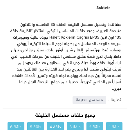
3sktvtr
مشاهدة وتحميل مسلسل الخليفة الحلقة 35 الخامسة والثلاثون
مترجمة للعربية، جميع حلقات المسلسل التركي المنتظر “الخليفة حلقة
35” اون لاين Halef: Köklerin Çağrısı EP35 جودة عالية وسيرفرات
سريعة متنوعة، المسلسل من بطولة نجوم السينما التركية أيبوكي
بوسات، فيدا يورتسيفر، إلهان شين، أونور بيلجه، سيزين بوزاجي، بيران
داملا يلماز، تدور قصة عشق مسلسل الخليفة عن سرحات الطبيب الذي
ترك أورفا خلفه وبدأ حياة جديدة في إسطنبول مع ملك يعود إلى
قريته ليتولى منصب آغا ويتزوج يلدز لنبذ العداوة بين العائلتين يجد
نفسه ممزقاً بين حبه لملك وواجبه تجاه قريته وتسير الأحداث كاشفة
أسراراً من الماضي تدريجياً، حصريا على موقع الترجمة الاول دراما
ديزي.
تصنيفات
مسلسل الخليفة
جميع حلقات مسلسل الخليفة
حلقة 1
حلقة 2
حلقة 3
حلقة 4
حلقة 5
حلقة 6