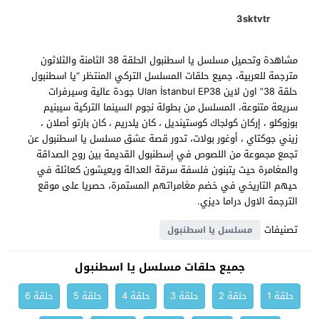
3sktvtr
مشاهدة وتحميل مسلسل يا اسطنبول الحلقة 38 الثامنة والثلاثون
مترجمة للعربية، جميع حلقات المسلسل التركي المنتظر “يا اسطنبول
حلقة 38” اون لاين Ulan İstanbul EP38 جودة عالية وسيرفرات
سريعة متنوعة، المسلسل من بطولة نجوم السينما التركية سيبنيم
بوزوكلو ، إركان كولجاك كوستينديل ، كان يلدريم ، كان بارتو أصلان ،
زيني جوكتاي ، أوغور بولات، تدور قصة عشق مسلسل يا اسطنبول عن
تجمع مجموعة من اللصوص في إسطنبول القديمة بين روح الصداقة
والمغامرة حيث يتبنون فلسفة سرقة العدالة ويعيشون كعائلة في
حيهم التاريخي في خضم مغامراتهم المستمرة، حصريا على موقع
الترجمة الاول دراما ديزي.
تصنيفات
مسلسل يا اسطنبول
جميع حلقات مسلسل يا اسطنبول
حلقة 1
حلقة 2
حلقة 3
حلقة 4
حلقة 5
حلقة 6