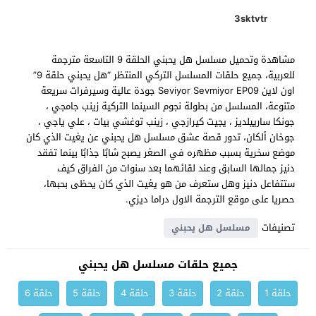
3sktvtr
مشاهدة وتحميل مسلسل هل يحبني الحلقة 9 التاسعة مترجمة
للعربية، جميع حلقات المسلسل التركي المنتظر “هل يحبني حلقة 9”
اون لاين Seviyor Sevmiyor EP09 جودة عالية وسيرفرات سريعة
متنوعة، المسلسل من بطولة نجوم السينما التركية زينب جامجي ،
جونكا سارييلديز ، يجيت كيرازجي ، زينب توغشي بيات ، علي ياجي ،
جوخان ألكان، تدور قصة عشق مسلسل هل يحبني عن يغيت الذي كان
موضع سخرية بسبب مظهره في الصغر يصبح شابًا جذابًا بينما تفقد
دنيز جمالها السابق وعند لقائهما بعد سنوات من الفراق كيف
ستتفاعل دنيز وهل ستعرف من هو يغيت الذي كان يحظى بحبها،
حصريا على موقع الترجمة الاول دراما ديزي.
تصنيفات
مسلسل هل يحبني
جميع حلقات مسلسل هل يحبني
حلقة 1
حلقة 2
حلقة 3
حلقة 4
حلقة 5
حلقة 6