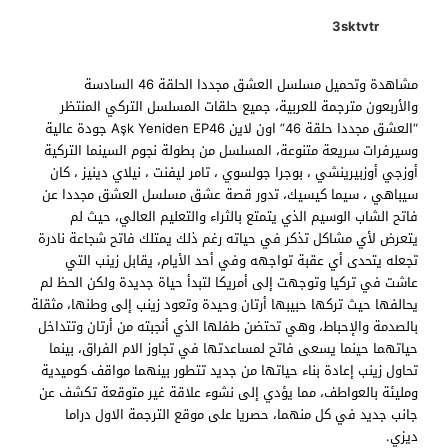
3sktvtr
مشاهدة وتحميل مسلسل العشق مجددا الحلقة 46 السادسة
والأربعون مترجمة للعربية، جميع حلقات المسلسل التركي المنتظر
“العشق مجددا حلقة 46” اون لاين Aşk Yeniden EP46 جودة عالية
وسيرفرات سريعة متنوعة، المسلسل من بطولة نجوم السينما التركية
أوزجي أوزبيرينشي ، بوجرا جولسوي ، تامر ليفنت ، نيلاي دينيز ، كان
سيباهي ، سيما كيسيك، تدور قصة عشق مسلسل العشق مجددا عن
فاتح الشاب الوسيم الذي يتمتع بالثراء والتعليم العالي، حيث لم
يتعرض لأي مشاكل تذكر في حياته رغم ذلك يمتلك فاتح شجاعة نادرة
تجعله يتحدى أي عقبة تواجهه وفي أحد الأيام، يقابل زينب التي
عاشت في تركيا وتوجهت إلى أمريكا لتبدأ حياة جديدة ولكن الحظ لم
يحالفها حيث تركها حبيبها أرتان وحيدة وتعود زينب إلى وطنها، مثقلة
بالصدمة والإحباط، وهي تحتضن طفلها الذي أنجبته من أرتان وتتداخل
حياتهما حينما يسعى فاتح لمساعدتها في تجاوز الام الفراق، بينما
تحاول زينب إعادة بناء حياتها من جديد تتطور بينهما مواقف كوميدية
ومليئة بالعواطف، مما يؤدي إلى نشوء علاقة غير متوقعة تكشف عن
جانب جديد في كل منهما، حصريا على موقع الترجمة الاول دراما
ديزي.