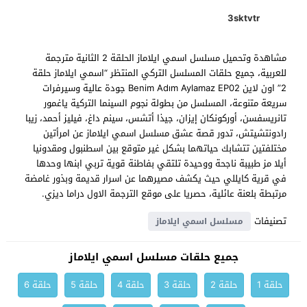
3sktvtr
مشاهدة وتحميل مسلسل اسمي ايلاماز الحلقة 2 الثانية مترجمة
للعربية، جميع حلقات المسلسل التركي المنتظر “اسمي ايلاماز حلقة
2” اون لاين Benim Adım Aylamaz EP02 جودة عالية وسيرفرات
سريعة متنوعة، المسلسل من بطولة نجوم السينما التركية ياغمور
تانريسفسن، أوركونكان إيزان، جيذا أتشس، سينم داغ، فيليز أحمد، زيبا
رادونتشيتش، تدور قصة عشق مسلسل اسمي ايلاماز عن امرأتين
مختلفتين تتشابك حياتهما بشكل غير متوقع بين اسطنبول ومقدونيا
أيلا مز طبيبة ناجحة ووحيدة تلتقي بفاطنة قوية تربي ابنها وحدها
في قرية كايللي حيث يكشف مصيرهما عن اسرار قديمة وبذور غامضة
مرتبطة بلعنة عائلية، حصريا على موقع الترجمة الاول دراما ديزي.
تصنيفات
مسلسل اسمي ايلاماز
جميع حلقات مسلسل اسمي ايلاماز
حلقة 1
حلقة 2
حلقة 3
حلقة 4
حلقة 5
حلقة 6