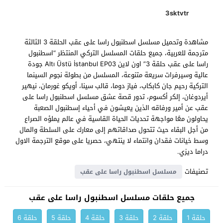
3sktvtr
مشاهدة وتحميل مسلسل اسطنبول راسا على عقب الحلقة 3 الثالثة
مترجمة للعربية، جميع حلقات المسلسل التركي المنتظر “اسطنبول
راسا على عقب حلقة 3” اون لاين Altı Üstü İstanbul EP03 جودة
عالية وسيرفرات سريعة متنوعة، المسلسل من بطولة نجوم السينما
التركية رحيم جان كابكاب، فياز دوما، قالب سينا، أويكو غورمان، نيهير
أيردوغان، إلكر أكسوم، تدور قصة عشق مسلسل اسطنبول راسا على
عقب عن أمير ورفاقه الذين يعيشون في أحياء إسطنبول الصعبة
يحاولون معًا مواجهة تحديات الحياة القاسية في عالم يملؤه الصراع
من أجل البقاء حيث تتحول صداقاتهم إلى معارك على السلطة والمال
وسط خيانات فقدان وانتماء لا ينتهي، حصريا على موقع الترجمة الاول
دراما ديزي.
تصنيفات
مسلسل اسطنبول راسا على عقب
جميع حلقات مسلسل اسطنبول راسا على عقب
حلقة 1
حلقة 2
حلقة 3
حلقة 4
حلقة 5
حلقة 6