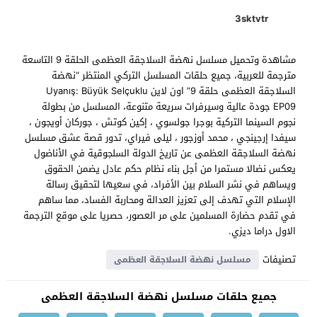
3sktvtr
مشاهدة وتحميل مسلسل نهضة السلاجقة العظمى الحلقة 9 التاسعة
مترجمة للعربية، جميع حلقات المسلسل التركي المنتظر “نهضة
السلاجقة العظمى حلقة 9” اون لاين Uyanış: Büyük Selçuklu
EP09 جودة عالية وسيرفرات سريعة متنوعة، المسلسل من بطولة
نجوم السينما التركية بوجرا جولسوي ، إكين كوتش ، جوركان أويجون ،
سيفدا إرجينجي ، محمد أوزجور ، ليلى فيراي، تدور قصة عشق مسلسل
نهضة السلاجقة العظمى عن تاريخ الدولة السلجوقية في الأناضول
يعكس نضالا مستمرا من أجل بناء نظام حكم عادل يضمن الحقوق
ويساهم في نشر السلام بين الأفراد، في سعيها لتحقيق رسالة
الإسلام التي تهدف إلى تعزيز العدالة ومحاربة الفساد، مما ساهم
في تقدم حضارة المسلمين على مر العصور، حصريا على موقع الترجمة
الاول دراما ديزي.
تصنيفات
مسلسل نهضة السلاجقة العظمى
جميع حلقات مسلسل نهضة السلاجقة العظمى