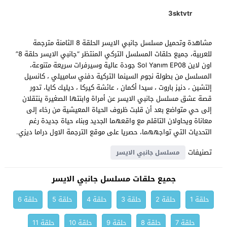
3sktvtr
مشاهدة وتحميل مسلسل جانبي الايسر الحلقة 8 الثامنة مترجمة
للعربية، جميع حلقات المسلسل التركي المنتظر “جانبي الايسر حلقة 8”
اون لاين Sol Yanım EP08 جودة عالية وسيرفرات سريعة متنوعة،
المسلسل من بطولة نجوم السينما التركية دفني سامييلي ، كانسيل
إلتشين ، دنيز باروت ، سيدا أكمان ، عائشة كيركا ، ديليك كايا، تدور
قصة عشق مسلسل جانبي الايسر عن أمراة وابنتها الصغيرة ينتقلان
إلى حي متواضع بعد أن قلبت ظروف الحياة المعيشية من رخاء إلى
معاناة ويحاولان التاقلم مع واقعهما الجديد وبناء حياة جديدة رغم
التحديات التي تواجههما، حصريا على موقع الترجمة الاول دراما ديزي.
تصنيفات
مسلسل جانبي الايسر
جميع حلقات مسلسل جانبي الايسر
حلقة 1
حلقة 2
حلقة 3
حلقة 4
حلقة 5
حلقة 6
حلقة 7
حلقة 8
حلقة 9
حلقة 10
حلقة 11