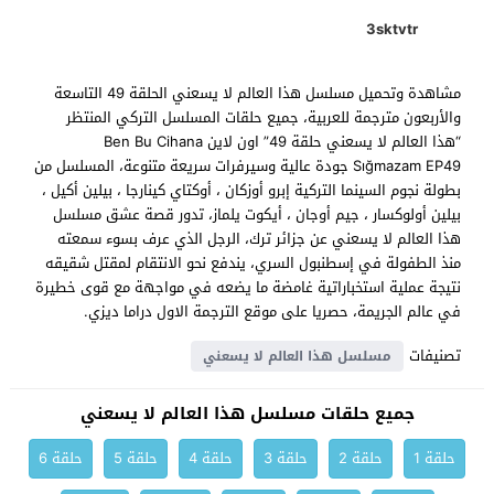
3sktvtr
مشاهدة وتحميل مسلسل هذا العالم لا يسعني الحلقة 49 التاسعة
والأربعون مترجمة للعربية، جميع حلقات المسلسل التركي المنتظر
“هذا العالم لا يسعني حلقة 49” اون لاين Ben Bu Cihana
Sığmazam EP49 جودة عالية وسيرفرات سريعة متنوعة، المسلسل من
بطولة نجوم السينما التركية إبرو أوزكان ، أوكتاي كينارجا ، بيلين أكيل ،
بيلين أولوكسار ، جيم أوجان ، أيكوت يلماز، تدور قصة عشق مسلسل
هذا العالم لا يسعني عن جزائر ترك، الرجل الذي عرف بسوء سمعته
منذ الطفولة في إسطنبول السري، يندفع نحو الانتقام لمقتل شقيقه
نتيجة عملية استخباراتية غامضة ما يضعه في مواجهة مع قوى خطيرة
في عالم الجريمة، حصريا على موقع الترجمة الاول دراما ديزي.
تصنيفات
مسلسل هذا العالم لا يسعني
جميع حلقات مسلسل هذا العالم لا يسعني
حلقة 1
حلقة 2
حلقة 3
حلقة 4
حلقة 5
حلقة 6