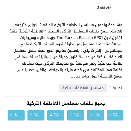
3sktvtr
مشاهدة وتحميل مسلسل العاطفة التركية الحلقة 1 الاولى مترجمة
للعربية، جميع حلقات المسلسل التركي المنتظر “العاطفة التركية حلقة
1” اون لاين The Turkish Passion EP01 جودة عالية وسيرفرات
سريعة متنوعة، المسلسل من بطولة نجوم السينما التركية ماجي
سيفانتوس ، إلكر كاليلي ، ياسمين سانينو، تدور قصة عشق مسلسل
العاطفة التركية عن مدرسة فنون جميلة من إسبانيا تجد نفسها في
علاقة حب عذبة وغير متوقعة مع صديقها التركي حيث تتشابك
ثقافاتهما المختلفة في قصة مليئة بالعواطف والفن، حصريا على
موقع الترجمة الاول دراما ديزي.
تصنيفات
مسلسل العاطفة التركية
جميع حلقات مسلسل العاطفة التركية
حلقة 1
حلقة 2
حلقة 3
حلقة 4
حلقة 5
حلقة 6