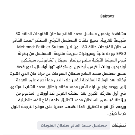
3sktvtr
مشاهدة وتحميل مسلسل محمد الفاتح سلطان الفتوحات الحلقة 80
مترجمة للعربية، جميع حلقات المسلسل التركي المنتظر “محمد الفاتح
سلطان الفتوحات حلقة 80” اون لاين Mehmed: Fetihler Sultanı
EP80 جودة عالية وسيرفرات سريعة متنوعة، المسلسل من بطولة
نجوم السينما التركية سليم بيرقدار، سيركان تشايوغلو، سيشكين
أوزديمير، بولنت ألكيس، أرطغرل بوستوغلو، توبا أونسال، تدور قصة
عشق مسلسل محمد الفاتح سلطان الفتوحات عن مراد خان الذي اهتزت
أركانه بعد الوفاة المفاجئة للأمير علاء الدين مما أجبره على العودة
إلى بورصة وتولي ابنه الأمير محمد مكانه ينطلق محمد الشاب المبتدئ،
في أول معاركه الكبرى بعد اعتلائه العرش ضد أورهان المدعوم من
بيزنطة فيسعى السلطان محمد لتحقيق حلمه بفتح القسطنطينية
ويجمع كل قواه لتحقيق هذا الهدف، حصريا على موقع الترجمة الاول
دراما ديزي.
تصنيفات
مسلسل محمد الفاتح سلطان الفتوحات