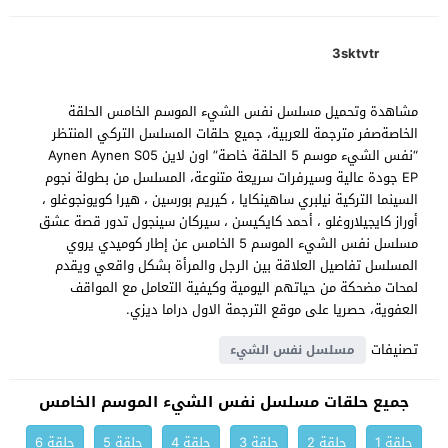
3sktvtr
مشاهدة وتحميل مسلسل نفس الشيء الموسم الخامس الحلقة
الخاصةصفر مترجمة للعربية، جميع حلقات المسلسل التركي المنتظر
“نفس الشيء موسم 5 الحلقة خاصة” اون لاين Aynen Aynen S05
EP جودة عالية وسيرفرات سريعة متنوعة، المسلسل من بطولة نجوم
السينما التركية نيلبري ساهينكايا ، كيريم بورسين ، هيرا كويونجوغلو ،
أوراز كايجيلاروغلو ، أحمد كايكيسن ، سيركان سينجول تدور قصة عشق
مسلسل نفس الشيء الموسم 5 الخامس عن إطار كوميدي يروي
المسلسل تفاصيل العلاقة بين الرجل والمرأة بشكل واقعي ويقدم
لمحات مضحكة من حياتهم اليومية وكيفية التعامل مع المواقف
العفوية، حصريا على موقع الترجمة الاول دراما ديزي.
تصنيفات
مسلسل نفس الشيء
جميع حلقات مسلسل نفس الشيء الموسم الخامس
حلقة 1
حلقة 2
حلقة 3
حلقة 4
حلقة 5
حلقة 6