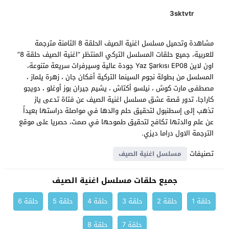
3sktvtr
مشاهدة وتحميل مسلسل اغنية الصيف الحلقة 8 الثامنة مترجمة
للعربية، جميع حلقات المسلسل التركي المنتظر “اغنية الصيف حلقة 8”
اون لاين Yaz Şarkısı EP08 جودة عالية وسيرفرات سريعة متنوعة،
المسلسل من بطولة نجوم السينما التركية أفكان جان ، زهرة يلماز ،
مصطفى مارت كوش ، نيلسو أكتاش ، يشيم جيران بوز أوغلو ، دويجو
كاراجا، تدور قصة عشق مسلسل اغنية الصيف عن فتاة تدعى ياز
تذهب إلى إسطنبول لتحقيق حلم والدها في مواصلة دراستها بعيداً
عن علم والدتها تكافح لتحقيق طموحها في صمت، حصريا على موقع
الترجمة الاول دراما ديزي.
تصنيفات
مسلسل اغنية الصيف
جميع حلقات مسلسل اغنية الصيف
حلقة 1
حلقة 2
حلقة 3
حلقة 4
حلقة 5
حلقة 6
حلقة 7
حلقة 8