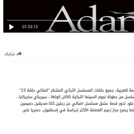
01:33:13
شارك
مشاهدة وتحميل مسلسل اضنالي الحلقة 23 الثالثة والعشرون مترجمة للعربية، جميع حلقات المسلسل التركي المنتظر “اضنالي حلقة 23”
متنوعة، المسلسل من بطولة نجوم السينما التركية كاكان كولها ، سيريناي ساريكايا ،
 أوغلو، تدور قصة عشق مسلسل اضنالي عن رجلين كانا صديقين حميمين
ا يصبح مراز زعيم العصابة الأكثر شراسة في إسطنبول، حصريا على