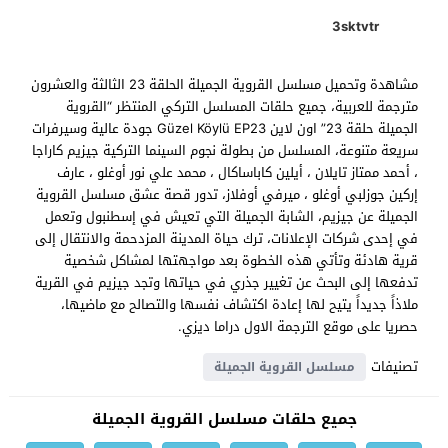
3sktvtr
مشاهدة وتحميل مسلسل القروية الجميلة الحلقة 23 الثالثة والعشرون
مترجمة للعربية، جميع حلقات المسلسل التركي المنتظر “القروية
الجميلة حلقة 23” اون لاين Güzel Köylü EP23 جودة عالية وسيرفرات
سريعة متنوعة، المسلسل من بطولة نجوم السينما التركية جيزيم كاراجا
، أحمد ممتاز تايلان ، أيلين كاباساكال ، محمد علي نور أوغلو ، عارف
إركين جوزلبي أوغلو ، ميرفي أوفلاز، تدور قصة عشق مسلسل القروية
الجميلة عن جيزيم، الشابة الجميلة التي تعيش في إسطنبول وتعمل
في إحدى شركات الإعلانات، ترك حياة المدينة المزدحمة والانتقال إلى
قرية هادئة وتأتي هذه الخطوة بعد مواجهتها لمشاكل شخصية
تدفعها إلى البحث عن تغيير جذري في حياتها وتجد جيزيم في القرية
ملاذاً جديداً يتيح لها إعادة اكتشاف نفسها والتصالح مع ماضيها،
حصريا على موقع الترجمة الاول دراما ديزي.
تصنيفات
مسلسل القروية الجميلة
جميع حلقات مسلسل القروية الجميلة