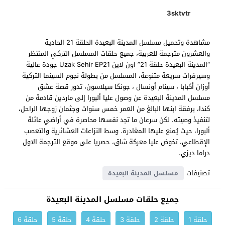
3sktvtr
مشاهدة وتحميل مسلسل المدينة البعيدة الحلقة 21 الحادية
والعشرون مترجمة للعربية، جميع حلقات المسلسل التركي المنتظر
“المدينة البعيدة حلقة 21” اون لاين Uzak Sehir EP21 جودة عالية
وسيرفرات سريعة متنوعة، المسلسل من بطولة نجوم السينما التركية
أوزان أكبابا ، سينام أونسال ، ‏جونكا سيلاسون‏، تدور قصة عشق
مسلسل المدينة البعيدة عن وصول عليا ألبورا إلى ماردين قادمة من
كندا، برفقة ابنها البالغ من العمر خمس سنوات وجثمان زوجها الراحل،
لتنفيذ وصيته. لكن سرعان ما تجد نفسها محاصرة في أراضي عائلة
ألبورا، حيث يُمنع عليها المغادرة. وسط النزاعات العشائرية والتعصب
الإقطاعي، تخوض عليا معركة شاق، حصريا على موقع الترجمة الاول
دراما ديزي.
تصنيفات
مسلسل المدينة البعيدة
جميع حلقات مسلسل المدينة البعيدة
حلقة 1
حلقة 2
حلقة 3
حلقة 4
حلقة 5
حلقة 6