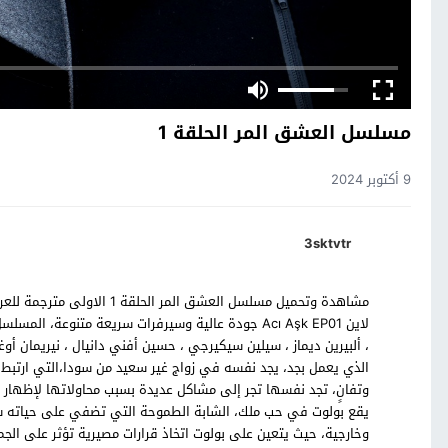
مسلسل العشق المر الحلقة 1
9 أكتوبر 2024
3sktvtr
لاين Acı Aşk EP01 جودة عالية وسيرفرات سريعة متنوعة
، ألبيرين ديماز ، سيلين سيكيرجي ، حسين أفني دانيال ، نيريمان
الذي يعمل بجد، يجد نفسه في زواج غير سعيد من سودا،التي ارتبط
وتفانٍ، تجد نفسها تجر إلى مشاكل عديدة بسبب محاولاتها لإظهار ح
يقع بولوت في حب ملك، الشابة الطموحة التي تضفي على حياته شعو
وخارجية، حيث يتعين على بولوت اتخاذ قرارات مصيرية تؤثر على الجم