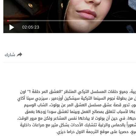
02:05:23
شارك
مشاهدة وتحميل مسلسل العشق المر الحلقة 1 الاولى مترجمة للعربية، جميع حلقات المسلسل التركي المنتظر “العشق المر حلقة 1” اون
، المسلسل من بطولة نجوم السينما التركية سيشكين أوزدمير ، سيزجي سينا ​​أكاي
 أوغور، تدور قصة عشق مسلسل العشق المر عن بولوت، الشاب الوسيم
 بها لأسباب تتعلق بمصالح العمل وبينما تعشق سودا زوجها بعمق
بها، في حين أن بولوت لا يبادلها نفس المشاعر ولكن مع مرور الوقت،
راً بالحماس والرغبة تتشابك الأحداث بشكل مثير مع صراعات داخلية
يع، حصريا على موقع الترجمة الاول دراما ديزي.