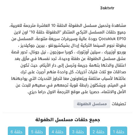
3sktvtr
مشاهدة وتحميل مسلسل الطفولة الحلقة 10 العاشرة مترجمة للعربية،
جميع حلقات المسلسل التركي المنتظر “الطفولة حلقة 10” اون لاين
Çocukluk EP10 جودة عالية وسيرفرات سريعة متنوعة، المسلسل من
بطولة نجوم السينما التركية إردال بشيكشيوغلو ، بيرين جوكيلديز ،
بورجو أوزبيرك ، سيلين أوزتورك ، كوبرا سوزجون ، نيل جونال، تدور قصة
عشق مسلسل الطفولة عن طفلة وحيدة، تجد نفسها في مأزق بعد
اعتقال والدتها بتهمة جريمة وترسل إلى دار الأيتام، حيث تكون
صداقات مع ثلاث فتيات أخريات، كل واحدة منهم أجبرت على ترك
عائلتها لأسباب مختلفة ويتعاونون معا لتجاوز التحديات التي يواجهنها
في الميتم، ويشكلون رابطة قوية تجمعهم في سعيهم للبحث عن
الأمل والانتماء، حصريا على موقع الترجمة الاول دراما ديزي.
تصنيفات
مسلسل الطفولة
جميع حلقات مسلسل الطفولة
حلقة 1
حلقة 2
حلقة 3
حلقة 4
حلقة 5
حلقة 6