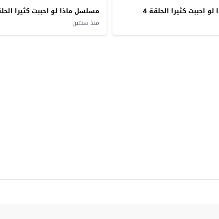
و احببت كثيرا الحلقة 4
مسلسل ماذا لو احببت كثيرا الحلقة
منذ سنتين