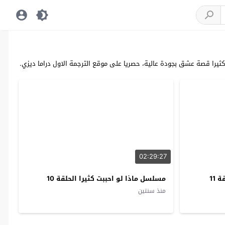
02:29:27
 11
مسلسل ماذا لو احببت كثيرا الحلقة 10
منذ سنتين