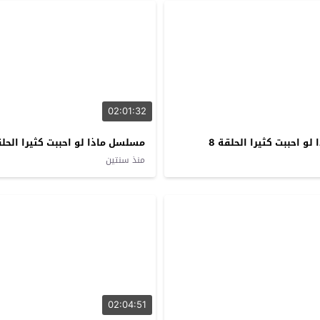
02:01:32
و احببت كثيرا الحلقة 8
مسلسل ماذا لو احببت كثيرا الحلقة
منذ سنتين
02:04:51