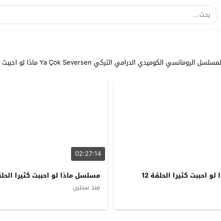
ذا لو احببت كثيرا قصة عشق بجودة عالية، حصريا على موقع الترجمة الاول دراما ديزي.
02:27:14
و احببت كثيرا الحلقة 12
مسلسل ماذا لو احببت كثيرا الحلقة
منذ سنتين