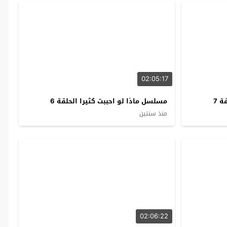
02:05:17
 7
مسلسل ماذا لو احببت كثيرا الحلقة 6
منذ سنتين
02:06:22