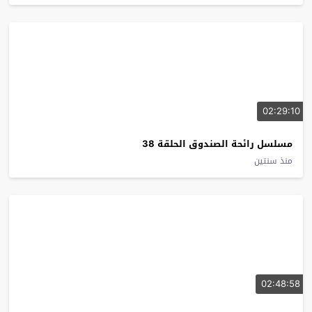
02:29:10
مسلسل رائحة الصندوق الحلقة 38
منذ سنتين
02:48:58