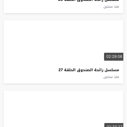
منذ سنتين
02:29:08
مسلسل رائحة الصندوق الحلقة 27
منذ سنتين
02:33:27